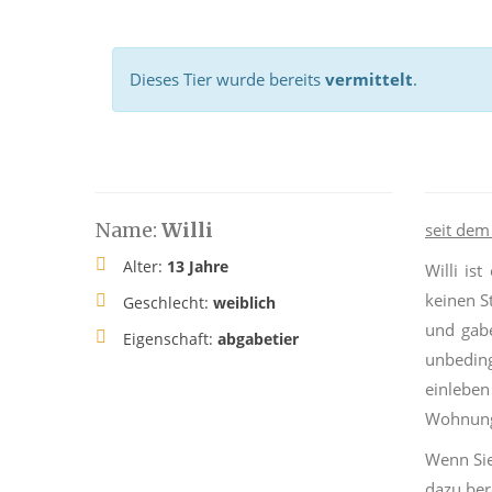
Dieses Tier wurde bereits
vermittelt
.
Name:
Willi
seit dem
Alter:
13 Jahre
Willi is
keinen S
Geschlecht:
weiblich
und gabe
Eigenschaft:
abgabetier
unbeding
einleben
Wohnungs
Wenn Sie
dazu ber