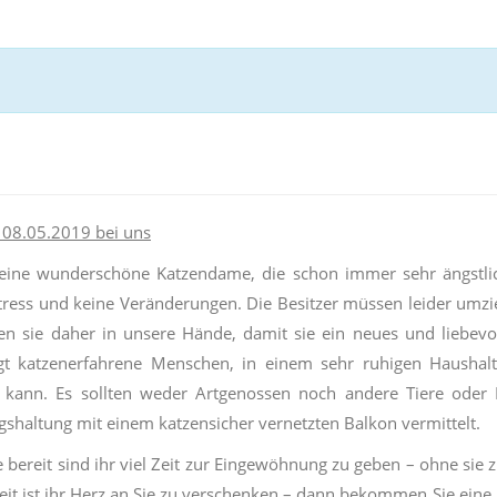
 08.05.2019 bei uns
t eine wunderschöne Katzendame, die schon immer sehr ängstl
tress und keine Veränderungen. Die Besitzer müssen leider umzi
n sie daher in unsere Hände, damit sie ein neues und liebevo
t katzenerfahrene Menschen, in einem sehr ruhigen Haushalt,
 kann. Es sollten weder Artgenossen noch andere Tiere oder K
haltung mit einem katzensicher vernetzten Balkon vermittelt.
 bereit sind ihr viel Zeit zur Eingewöhnung zu geben – ohne sie
eit ist ihr Herz an Sie zu verschenken – dann bekommen Sie eine K