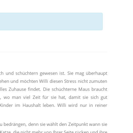
ich und schüchtern gewesen ist. Sie mag überhaupt
ehen und möchten Willi diesen Stress nicht zumuten
lles Zuhause findet. Die schüchterne Maus braucht
 wo man viel Zeit für sie hat, damit sie sich gut
inder im Haushalt leben. Willi wird nur in reiner
 zu bedrängen, denn sie wählt den Zeitpunkt wann sie
atze, die nicht mehr von Ihrer Seite rücken und ihre