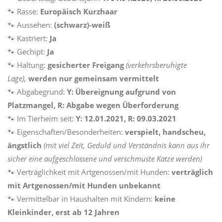
🐾 Rasse:
Europäisch Kurzhaar
🐾 Aussehen:
(schwarz)-weiß
🐾 Kastriert:
Ja
🐾 Gechipt:
Ja
🐾 Haltung:
gesicherter Freigang
(verkehrsberuhigte
Lage),
werden nur gemeinsam vermittelt
🐾 Abgabegrund:
Y:
Übereignung aufgrund von
Platzmangel, R: Abgabe wegen Überforderung
🐾 Im Tierheim seit:
Y: 12.01.2021, R: 09.03.2021
🐾 Eigenschaften/Besonderheiten:
verspielt, handscheu,
ängstlich
(mit viel Zeit, Geduld und Verständnis kann aus ihr
sicher eine aufgeschlossene und verschmuste Katze werden)
🐾 Verträglichkeit mit Artgenossen/mit Hunden:
verträglich
mit Artgenossen/mit Hunden unbekannt
🐾 Vermittelbar in Haushalten mit Kindern:
keine
Kleinkinder, erst ab 12 Jahren