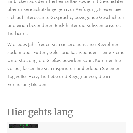
Einblicken aus dem Tierheimalltag sowie mit Geschichten
über unsere Schützlinge gern zur Verfügung. Freuen Sie
sich auf interessante Gespräche, bewegende Geschichten
und einen besonderen Blick hinter die Kulissen unseres
Tierheims.
Wie jedes Jahr freuen sich unsere tierischen Bewohner
zudem über Futter-, Geld- und Sachspenden – eine kleine
Unterstützung, die Großes bewirken kann. Kommen Sie
vorbei, lassen Sie sich inspirieren und erleben Sie einen
Tag voller Herz, Tierliebe und Begegnungen, die in
Mit dem
Erinnerung bleiben!
Laden der
Karte
akzeptiere
n Sie die
Datenschu
Hier gehts lang
tzerklärun
g von
Google.
Mehr
erfahren