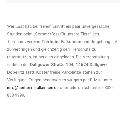
Karte
laden
Google
Wer Lust hat, bei freiem Eintritt ein paar unvergessliche
Maps
immer
Stunden beim „Sommerfest für unsere Tiere“ des
entsperren
Tierschutzvereins
Tierheim Falkensee
und Umgebung e.V.
zu verbringen und gleichzeitig den Tierschutz zu
unterstützen, ist herzlich eingeladen. Die Veranstaltung
findet in der
Dallgower Straße 104, 14624 Dallgow-
Döberitz
statt. Kostenfreise Parkplätze stehen zur
Verfügung. Fragen beantworten wir gern per E-Mail unter
info@tierheim-falkensee.de
oder telefonisch unter 03322
838 9999.