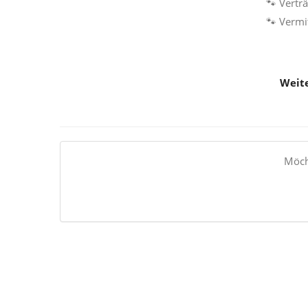
🐾 Vertr
🐾 Vermi
Weite
Möch