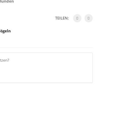
 Hunden
TEILEN:
Vögeln
tzen?