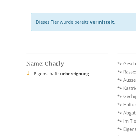
Dieses Tier wurde bereits
vermittelt
.
Name:
Charly
🐾 Gesch
🐾 Rasse
Eigenschaft:
uebereignung
🐾 Auss
🐾 Kastri
🐾 Gechi
🐾 Haltu
🐾 Abga
🐾 Im Ti
🐾 Eigen