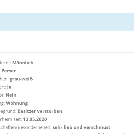
lecht:
Männlich
:
Perser
ehen:
grau-weiß
ert:
Ja
pt:
Nein
ng:
Wohnung
begrund:
Besitzer verstorben
erheim seit:
13.05.2020
schaften/Besonderheiten:
sehr lieb und verschmust