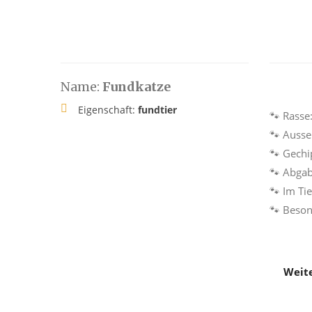
Name:
Fundkatze
Eigenschaft:
fundtier
🐾 Rasse
🐾 Auss
🐾 Gechi
🐾 Abga
🐾 Im Ti
🐾 Beson
Weite