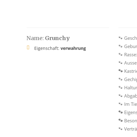
Name:
Grunchy
🐾 Gesch
🐾 Gebur
Eigenschaft:
verwahrung
🐾 Rasse
🐾 Auss
🐾
Kastri
🐾 Gechi
🐾 Haltu
🐾 Abga
🐾 Im Ti
🐾
Eigens
🐾
Beson
🐾 Vertr