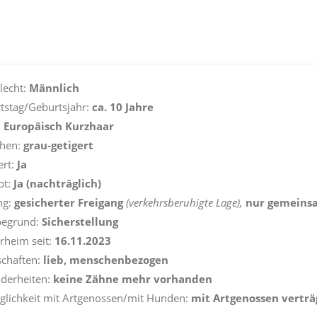
lecht:
Männlich
tstag/Geburtsjahr:
ca. 10 Jahre
:
Europäisch Kurzhaar
ehen:
grau-getigert
ert:
Ja
pt:
Ja (nachträglich)
ng:
gesicherter Freigang
(verkehrsberuhigte Lage),
nur gemeinsa
begrund:
Sicherstellung
erheim seit:
16.11.2023
chaften:
lieb, menschenbezogen
derheiten:
keine Zähne mehr vorhanden
äglichkeit mit Artgenossen/mit Hunden:
mit Artgenossen vertr