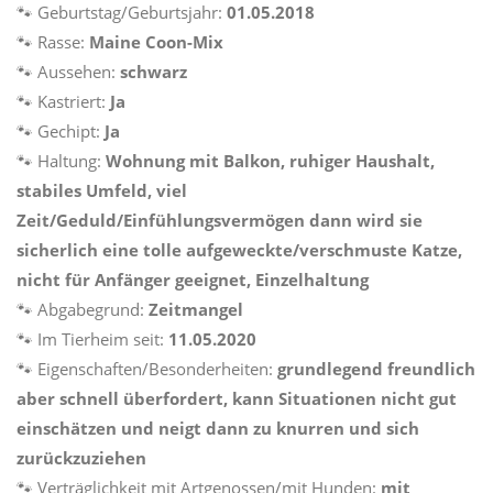
🐾 Geburtstag/Geburtsjahr:
01.05.2018
🐾 Rasse:
Maine Coon-Mix
🐾 Aussehen:
schwarz
🐾 Kastriert:
Ja
🐾 Gechipt:
Ja
🐾 Haltung:
Wohnung mit Balkon, ruhiger Haushalt,
stabiles Umfeld, viel
Zeit/Geduld/Einfühlungsvermögen dann wird sie
sicherlich eine tolle aufgeweckte/verschmuste Katze,
nicht für Anfänger geeignet, Einzelhaltung
🐾 Abgabegrund:
Zeitmangel
🐾 Im Tierheim seit:
11.05.2020
🐾 Eigenschaften/Besonderheiten:
grundlegend freundlich
aber schnell überfordert, kann Situationen nicht gut
einschätzen und neigt dann zu knurren und sich
zurückzuziehen
🐾 Verträglichkeit mit Artgenossen/mit Hunden:
mit