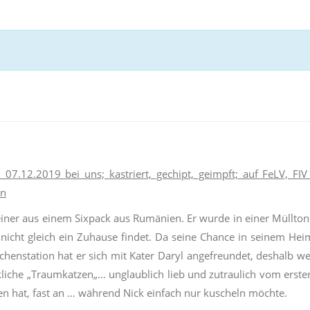
 07.12.2019 bei uns; kastriert, gechipt, geimpft; auf FeLV, FI
en
 einer aus einem Sixpack aus Rumänien. Er wurde in einer Müllto
nicht gleich ein Zuhause findet. Da seine Chance in seinem Hei
chenstation hat er sich mit
Kater Daryl
angefreundet, deshalb w
kliche
„
Traumkatzen
„
…
unglaublich lieb und zutraulich vom ersten
n hat, fast an … während Nick einfach nur kuscheln möchte.