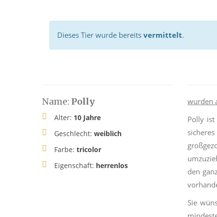
Dieses Tier wurde bereits
vermittelt
.
Name:
Polly
wurden 
Alter:
10 Jahre
Polly is
sichere
Geschlecht:
weiblich
großgez
Farbe:
tricolor
umzuzieh
Eigenschaft:
herrenlos
den ganz
vorhande
Sie wüns
mindeste