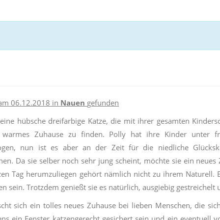
am 06.12.2018 in
Nauen
gefunden
t eine hübsche dreifarbige Katze, die mit ihrer gesamten Kinders
s warmes Zuhause zu finden. Polly hat ihre Kinder unter f
ogen, nun ist es aber an der Zeit für die niedliche Glücks
en. Da sie selber noch sehr jung scheint, möchte sie ein neues
en Tag herumzuliegen gehört nämlich nicht zu ihrem Naturell. 
n sein. Trotzdem genießt sie es natürlich, ausgiebig gestreichelt
cht sich ein tolles neues Zuhause bei lieben Menschen, die sic
ns ein Fenster katzengerecht gesichert sein und ein eventuell 