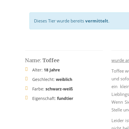
Dieses Tier wurde bereits
vermittelt
.
Name:
Toffee
wurde a
Alter:
18 Jahre
Toffee w
und sofo
Geschlecht:
weiblich
ein kle
Farbe:
schwarz-weiß
Liebling
Eigenschaft:
fundtier
Wenn Sie
Stelle u
Leider i
nicht be